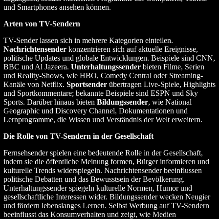
und Smartphones ansehen können.
Arten von TV-Sendern
TV-Sender lassen sich in mehrere Kategorien einteilen.
Nachrichtensender
konzentrieren sich auf aktuelle Ereignisse,
politische Updates und globale Entwicklungen. Beispiele sind CNN,
BBC und Al Jazeera.
Unterhaltungssender
bieten Filme, Serien
und Reality-Shows, wie HBO, Comedy Central oder Streaming-
Kanäle von Netflix.
Sportsender
übertragen Live-Spiele, Highlights
und Sportkommentare; bekannte Beispiele sind ESPN und Sky
Sports. Darüber hinaus bieten
Bildungssender
, wie National
Geographic und Discovery Channel, Dokumentationen und
Lernprogramme, die Wissen und Verständnis der Welt erweitern.
Die Rolle von TV-Sendern in der Gesellschaft
Fernsehsender spielen eine bedeutende Rolle in der Gesellschaft,
indem sie die öffentliche Meinung formen, Bürger informieren und
kulturelle Trends widerspiegeln. Nachrichtensender beeinflussen
politische Debatten und das Bewusstsein der Bevölkerung.
Unterhaltungssender spiegeln kulturelle Normen, Humor und
gesellschaftliche Interessen wider. Bildungssender wecken Neugier
und fördern lebenslanges Lernen. Selbst Werbung auf TV-Sendern
beeinflusst das Konsumverhalten und zeigt, wie Medien