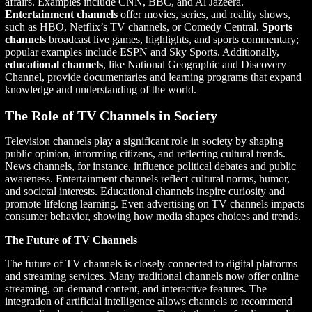
affairs. Examples include CNN, BBC, and Al Jazeera.
Entertainment channels
offer movies, series, and reality shows,
such as HBO, Netflix’s TV channels, or Comedy Central.
Sports
channels
broadcast live games, highlights, and sports commentary;
popular examples include ESPN and Sky Sports. Additionally,
educational channels
, like National Geographic and Discovery
Channel, provide documentaries and learning programs that expand
knowledge and understanding of the world.
The Role of TV Channels in Society
Television channels play a significant role in society by shaping
public opinion, informing citizens, and reflecting cultural trends.
News channels, for instance, influence political debates and public
awareness. Entertainment channels reflect cultural norms, humor,
and societal interests. Educational channels inspire curiosity and
promote lifelong learning. Even advertising on TV channels impacts
consumer behavior, showing how media shapes choices and trends.
The Future of TV Channels
The future of TV channels is closely connected to digital platforms
and streaming services. Many traditional channels now offer online
streaming, on-demand content, and interactive features. The
integration of artificial intelligence allows channels to recommend