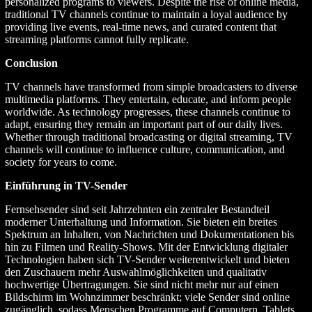
personalized programs to viewers. Despite the rise of online media,
traditional TV channels continue to maintain a loyal audience by
providing live events, real-time news, and curated content that
streaming platforms cannot fully replicate.
Conclusion
TV channels have transformed from simple broadcasters to diverse
multimedia platforms. They entertain, educate, and inform people
worldwide. As technology progresses, these channels continue to
adapt, ensuring they remain an important part of our daily lives.
Whether through traditional broadcasting or digital streaming, TV
channels will continue to influence culture, communication, and
society for years to come.
Einführung in TV-Sender
Fernsehsender sind seit Jahrzehnten ein zentraler Bestandteil
moderner Unterhaltung und Information. Sie bieten ein breites
Spektrum an Inhalten, von Nachrichten und Dokumentationen bis
hin zu Filmen und Reality-Shows. Mit der Entwicklung digitaler
Technologien haben sich TV-Sender weiterentwickelt und bieten
den Zuschauern mehr Auswahlmöglichkeiten und qualitativ
hochwertige Übertragungen. Sie sind nicht mehr nur auf einen
Bildschirm im Wohnzimmer beschränkt; viele Sender sind online
zugänglich, sodass Menschen Programme auf Computern, Tablets