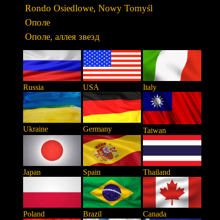
Rondo Osiedlowe, Nowy Tomyśl
Ополе
Ополе, аллея звезд
Russia
USA
Italy
Ukraine
Germany
Taiwan
Japan
Spain
Thailand
Poland
Brazil
Canada