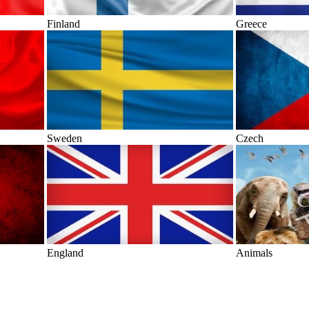
Finland
Greece
Sweden
Czech
England
Animals
andteil der digitalen Kommunikation und Information. Sie ermögliche