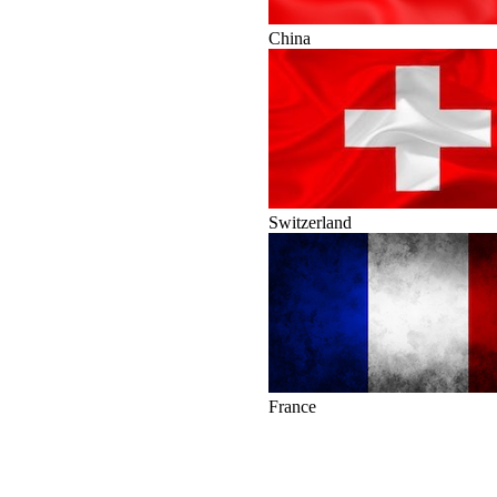
China
Switzerland
France
Die Welt der Webcams
Webcams sind heute ein wichtiger Best