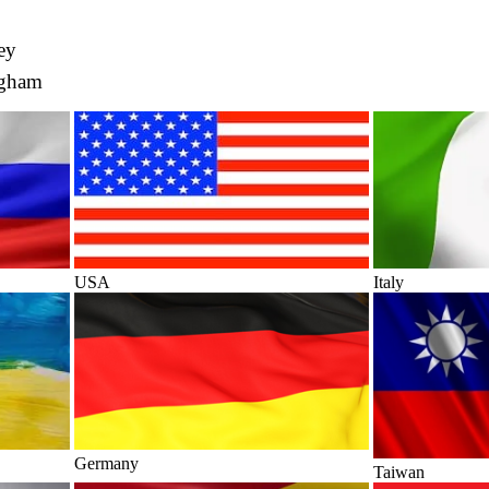
ey
ngham
USA
Italy
Germany
Taiwan